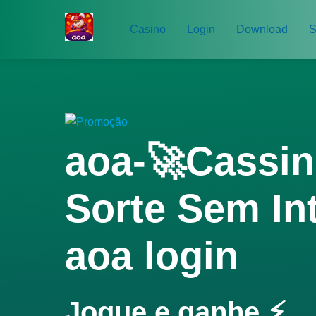
Casino
Login
Download
S
aoa-🚀Cassin
Sorte Sem Int
aoa login
Jogue e ganhe ⚡