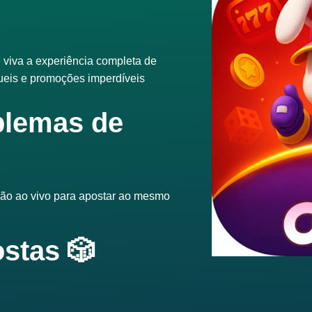
e viva a experiência completa de
ueis e promoções imperdíveis
blemas de
ão ao vivo para apostar ao mesmo
stas 🎲