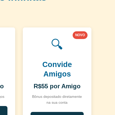
NOVO
🔍
Convide
Amigos
no
R$55 por Amigo
gos
Bônus depositado diretamente
na sua conta